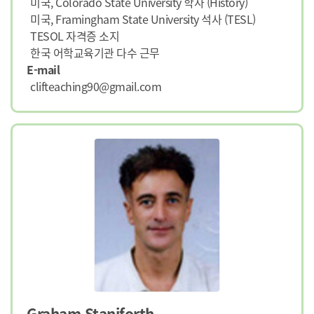
미국, Colorado State University 학사 (History)
미국, Framingham State University 석사 (TESL)
TESOL 자격증 소지
한국 어학교육기관 다수 근무
E-mail
clifteaching90@gmail.com
Graham Staniforth