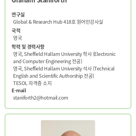
연구실
Global & Research Hub 418호 원어민강사실
국적
영국
학력 및 경력사항
영국, Sheffield Hallam University 학사 (Electronic
and Computer Engineering 전공)
영국, Sheffield Hallam University 석사 (Technical
English and Scientific Authorship 전공)
TESOL 자격증 소지
E-mail
staniforth2@hotmail.com