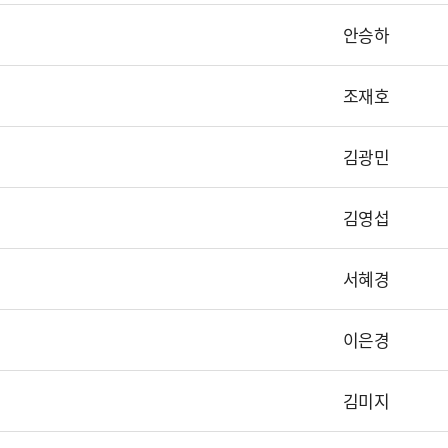
안승하
조재호
김광민
김영섭
서혜경
이은경
김미지