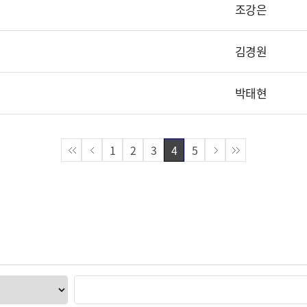
조강은
김경원
박태현
1
2
3
4
5