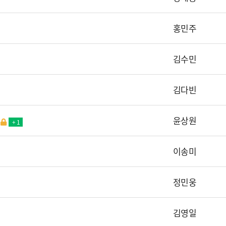
홍민주
김수민
김다빈
윤상원
+ 1
이송미
정민웅
김영일