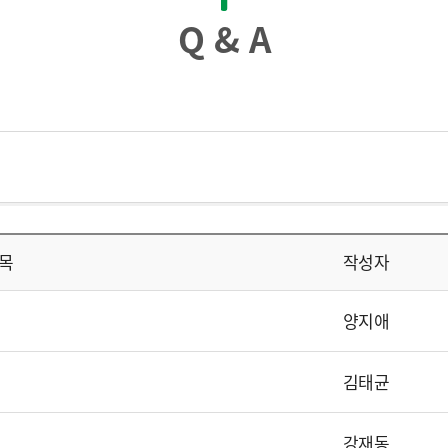
Q & A
목
작성자
양지애
김태균
강재동