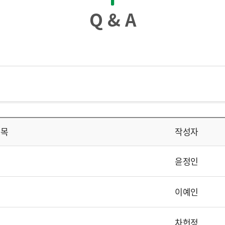
Q & A
제목
작성자
윤정인
이예인
차헌정