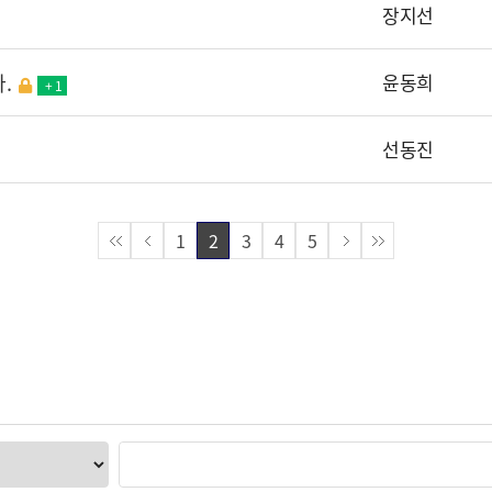
장지선
.
윤동희
+ 1
선동진
1
2
3
4
5