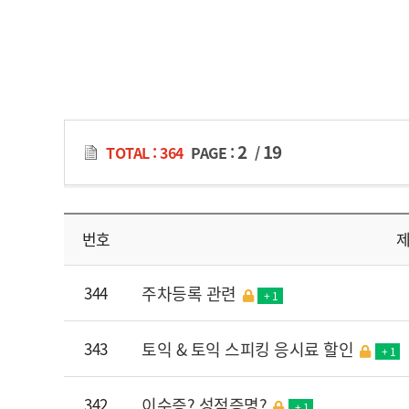
2
19
TOTAL : 364
PAGE :
/
번호
344
주차등록 관련
+ 1
343
토익 & 토익 스피킹 응시료 할인
+ 1
342
이수증? 성적증명?
+ 1