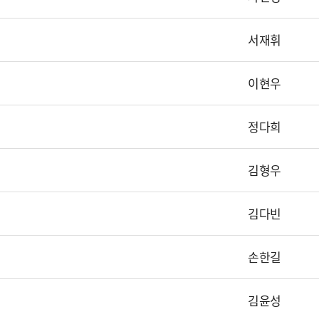
서재휘
이현우
정다희
김형우
김다빈
손한길
김윤성