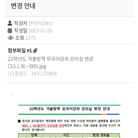
변경 안내
작성자
관리자2(lec)
작성일
2023-01-26
조회
1375
첨부파일 #1
22학년도 겨울방학 외국어강좌 강의실 변경
('23.1.30.~)001.jpg
[ 다운로드 : 343 ] 230KB
.